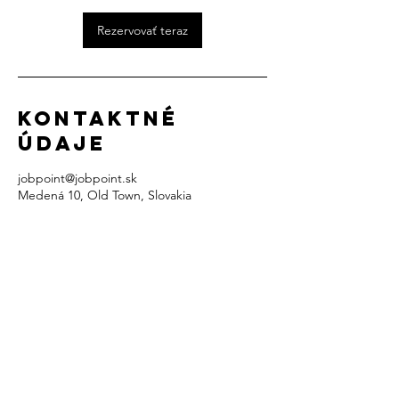
Rezervovať teraz
Kontaktné
údaje
jobpoint@jobpoint.sk
Medená 10, Old Town, Slovakia
Všeobecné obchodné podmienky
Zásady o ochrane osobných údajov
© 2023 by JOBPOINT, spol. s r.o.
All rights reserved.
Kontakt:
jobpoint@jobpoint.sk