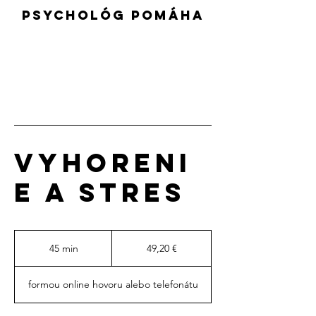
psychológ pomáha
Vyhoreni
e a stres
49,20
eura
45 min
4
49,20 €
5
m
formou online hovoru alebo telefonátu
i
n