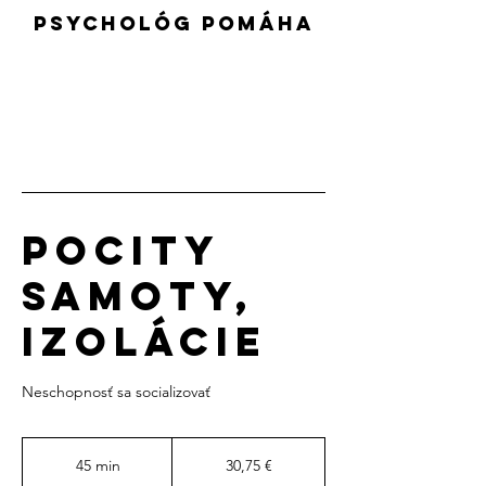
psychológ pomáha
Pocity
samoty,
izolácie
Neschopnosť sa socializovať
30,75
eura
45 min
4
30,75 €