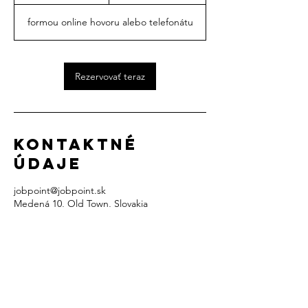
5
m
formou online hovoru alebo telefonátu
i
n
Rezervovať teraz
Kontaktné
údaje
jobpoint@jobpoint.sk
Medená 10, Old Town, Slovakia
Všeobecné obchodné podmienky
Zásady o ochrane osobných údajov